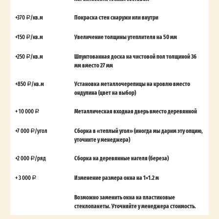
+370
/кв.м
Покраска стен снаружи или внутри
+150
/кв.м
Увеличение толщины утеплителя на 50 мм
+250
/кв.м
Шпунтованная доска на чистовой пол толщиной 36
мм вместо 27 мм
+850
/кв.м
Установка металлочерепицы на кровлю вместо
ондулина (цвет на выбор)
+ 10 000
Металлическая входная дверь вместо деревянной
+7 000
/угол
Сборка в «теплый угол» (иногда мы дарим эту опцию,
уточните у менеджера)
+2 000
/ряд
Сборка на деревянные нагеля (береза)
+ 3 000
Изменение размера окна на 1×1.2 м
Возможно заменить окна на пластиковые
стеклопакеты. Уточняйте у менеджера стоимость.