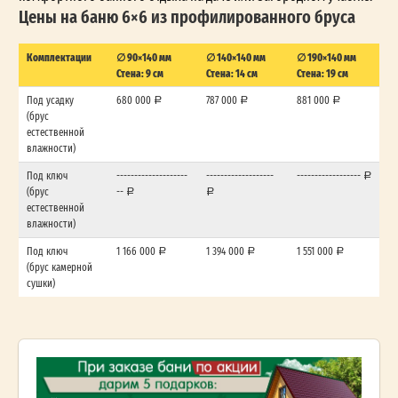
Цены на баню 6×6 из профилированного бруса
Комплектации
∅ 90×140 мм
∅ 140×140 мм
∅ 190×140 мм
Стена: 9 см
Стена: 14 см
Стена: 19 см
Под усадку
680 000
787 000
881 000
(брус
естественной
влажности)
Под ключ
--------------------
-------------------
------------------
(брус
--
естественной
влажности)
Под ключ
1 166 000
1 394 000
1 551 000
(брус камерной
сушки)