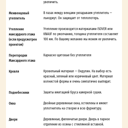
увеличить.
Межвенцовый
В пазах между венцами укладываем утеплитель —
утеплитель
льноджут. Он защищает от теплопотерь.
Утепление
Утепление производится материалами ISOVER или
мансардного этажа
KNAUF по умолчанию, толщина утеплителя составляет
(если предусмотрен
100 мм. По Вашему желанию мы можем ее увеличить.
проектом)
Перегородки
Каркасно-щитовые без утеплителя
Мансардного этажа
Кровля
Кровельный материал — Ондулин. На выбор есть
красный, зеленый или коричневый цвет. Материал
волнистой формы и очень симпатично выглядит.
Поднебесники
Зашиты имитацией бруса камерной сушки.
Окна
Двойные деревянные окна, остеклены и имеют
уплотнитель на створке и всю фурнитуру.
Двери
Деревянные, филенчатые двери. Дверь в парное
отделение из осины с стеклянной вставкой.