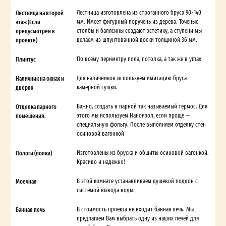
Лестница на второй
Лестница изготовлена из строганного бруса 90×140
этаж (Если
мм. Имеет фигурный поручень из дерева. Точеные
предусмотрен в
столбы и балясины создают эстетику, а ступени мы
проекте)
делаем из шпунтованной доски толщиной 36 мм.
Плинтус
По всему периметру пола, потолка, а так же в углах
Наличник на окнах и
Для наличников используем имитацию бруса
дверях
камерной сушки.
Отделка парного
Важно, создать в парной так называемый термос. Для
помещения.
этого мы используем Наноизол, если проще —
специальную фольгу. После выполняем отделку стен
осиновой вагонкой
Пологи (полки)
Изготовлены из бруска и обшиты осиновой вагонкой.
Красиво и надежно!
Моечная
В этой комнате устанавливаем душевой поддон с
системой вывода воды.
Банная печь
В стоимость проекта не входит банная печь. Мы
предлагаем Вам выбрать одну из наших печей для