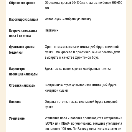
Обрешетка крыши
Обрешетка доской 20×100мм с шагом не более 300-350
мм
Парогидроизоляция
Используем мембранную пленку
Ветро-влагозащита
Пергамин
пола 1-го этажа
Фронтоны крыши
Фронтоны мы зашиваем имитацией бруса камерной
(отделка)
сушки. Это красиво и практично. Мы не рекомендуем
выбирать в качестве фронтонов брус.
Пароветро-
Здесь так же используется мембранная пленка
изоляция мансарды
Отделка мансарды
Внутреннюю отделку выполняем имитацией бруса
камерной сушки
Потолок
Отделка потолка так же имитацией бруса камерной
сушки
Утепление
Утепление пола и потолка производится материалами
ISOVER или KNAUF по умолчанию, толщина утеплителя
составляет 100 мм. По Вашему желанию мы можем ее