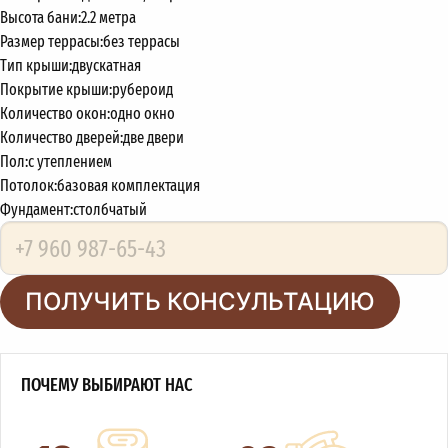
Высота бани:
2.2 метра
Размер террасы:
без террасы
Тип крыши:
двускатная
Покрытие крыши:
рубероид
Количество окон:
одно окно
Количество дверей:
две двери
Пол:
с утеплением
Потолок:
базовая комплектация
Фундамент:
столбчатый
ПОЛУЧИТЬ КОНСУЛЬТАЦИЮ
ПОЧЕМУ ВЫБИРАЮТ НАС