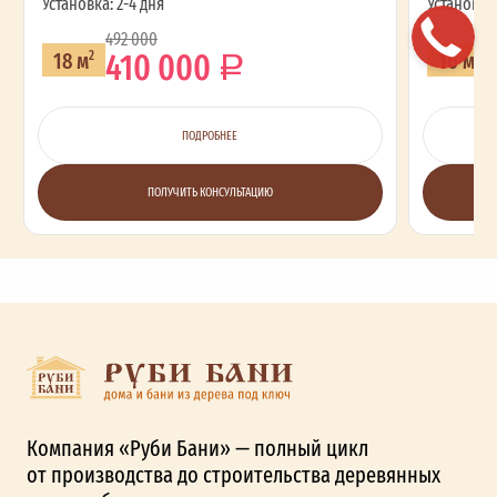
Установка: 2-4 дня
Установка:
492 000
410 000
18 м
16 м
2
2
ПОДРОБНЕЕ
ПОЛУЧИТЬ КОНСУЛЬТАЦИЮ
Компания «Руби Бани» — полный цикл
от производства до строительства деревянных