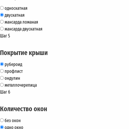
односкатная
двускатная
мансарда ломаная
мансарда двускатная
Шаг 5
Покрытие крыши
рубероид
профлист
ондулин
металлочерепица
Шаг 6
Количество окон
без окон
одно окно