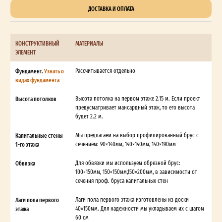
ДОСТАВКА И ОПЛАТА
КОНСТРУКТИВНЫЙ
МАТЕРИАЛЫ
ЭЛЕМЕНТ
Фундамент.
Узнать о
Рассчитывается отдельно
видах фундамента
Высота потолков
Высота потолка на первом этаже 2.15 м. Если проект
предусматривает мансардный этаж, то его высота
будет 2.2 м.
Капитальные стены
Мы предлагаем на выбор профилированный брус с
1-го этажа
сечением: 90×140мм, 140×140мм, 140×190мм
Обвязка
Для обвязки мы используем обрезной брус:
100×150мм, 150×150мм,150×200мм, в зависимости от
сечения проф. бруса капитальных стен
Лаги пола первого
Лаги пола первого этажа изготовлены из доски
этажа
40×150мм. Для надежности мы укладываем их с шагом
60 см