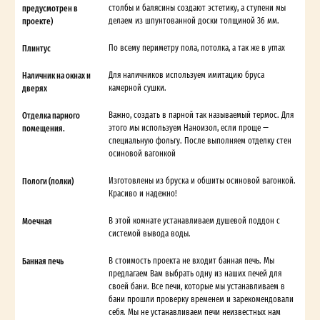
предусмотрен в
столбы и балясины создают эстетику, а ступени мы
проекте)
делаем из шпунтованной доски толщиной 36 мм.
Плинтус
По всему периметру пола, потолка, а так же в углах
Наличник на окнах и
Для наличников используем имитацию бруса
дверях
камерной сушки.
Отделка парного
Важно, создать в парной так называемый термос. Для
помещения.
этого мы используем Наноизол, если проще —
специальную фольгу. После выполняем отделку стен
осиновой вагонкой
Пологи (полки)
Изготовлены из бруска и обшиты осиновой вагонкой.
Красиво и надежно!
Моечная
В этой комнате устанавливаем душевой поддон с
системой вывода воды.
Банная печь
В стоимость проекта не входит банная печь. Мы
предлагаем Вам выбрать одну из наших печей для
своей бани. Все печи, которые мы устанавливаем в
бани прошли проверку временем и зарекомендовали
себя. Мы не устанавливаем печи неизвестных нам