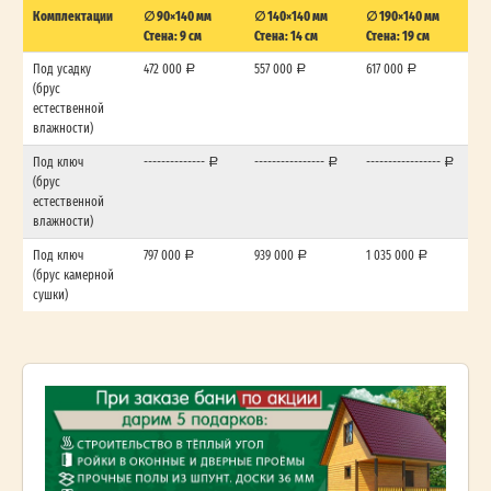
Комплектации
∅ 90×140 мм
∅ 140×140 мм
∅ 190×140 мм
Стена: 9 см
Стена: 14 см
Стена: 19 см
Под усадку
472 000
557 000
617 000
(брус
естественной
влажности)
Под ключ
--------------
----------------
-----------------
(брус
естественной
влажности)
Под ключ
797 000
939 000
1 035 000
(брус камерной
сушки)