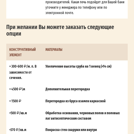
производителей. Какая печь подойдет для Вашей бани
уточните у менеджера по телефону или по
электронной почте.
При желании Вы можете заказать следующие
опции
КОНСТРУКТИВНЫЙ
МАТЕРИАЛЫ
ЭЛЕМЕНТ
+ 300-600
/м. п. В
Увеличение высоты сруба на 1 венец (+14 см)
зависимости от
сечения.
+ 4500
\м
Дополнительная перегородка
+ 1500
Перегородка из бруса взамен каркасной
+500
/кв.м
Обработка основания, черновых полов и половых
лаг антисептическим составом
+370
/кв.м
Покраска стен снаружи или внутри