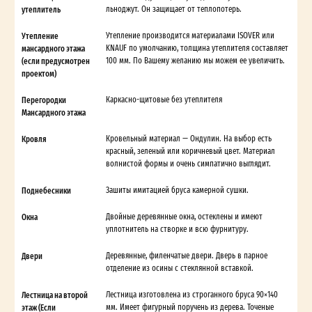
утеплитель
льноджут. Он защищает от теплопотерь.
Утепление
Утепление производится материалами ISOVER или
мансардного этажа
KNAUF по умолчанию, толщина утеплителя составляет
(если предусмотрен
100 мм. По Вашему желанию мы можем ее увеличить.
проектом)
Перегородки
Каркасно-щитовые без утеплителя
Мансардного этажа
Кровля
Кровельный материал — Ондулин. На выбор есть
красный, зеленый или коричневый цвет. Материал
волнистой формы и очень симпатично выглядит.
Поднебесники
Зашиты имитацией бруса камерной сушки.
Окна
Двойные деревянные окна, остеклены и имеют
уплотнитель на створке и всю фурнитуру.
Двери
Деревянные, филенчатые двери. Дверь в парное
отделение из осины с стеклянной вставкой.
Лестница на второй
Лестница изготовлена из строганного бруса 90×140
этаж (Если
мм. Имеет фигурный поручень из дерева. Точеные