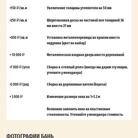
+150
/кв.м
Увеличение толщины утеплителя на 50 мм
+250
/кв.м
Шпунтованная доска на чистовой пол толщиной 36
мм вместо 27 мм
+850
/кв.м
Установка металлочерепицы на кровлю вместо
ондулина (цвет на выбор)
+ 10 000
Металлическая входная дверь вместо деревянной
+7 000
/угол
Сборка в «теплый угол» (иногда мы дарим эту опцию,
уточните у менеджера)
+2 000
/ряд
Сборка на деревянные нагеля (береза)
+ 3 000
Изменение размера окна на 1×1.2 м
Возможно заменить окна на пластиковые
стеклопакеты. Уточняйте у менеджера стоимость.
ФОТОГРАФИИ БАНЬ