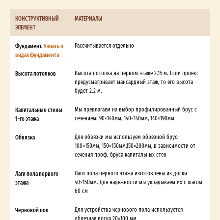
КОНСТРУКТИВНЫЙ
МАТЕРИАЛЫ
ЭЛЕМЕНТ
Фундамент.
Узнать о
Рассчитывается отдельно
видах фундамента
Высота потолков
Высота потолка на первом этаже 2.15 м. Если проект
предусматривает мансардный этаж, то его высота
будет 2.2 м.
Капитальные стены
Мы предлагаем на выбор профилированный брус с
1-го этажа
сечением: 90×140мм, 140×140мм, 140×190мм
Обвязка
Для обвязки мы используем обрезной брус:
100×150мм, 150×150мм,150×200мм, в зависимости от
сечения проф. бруса капитальных стен
Лаги пола первого
Лаги пола первого этажа изготовлены из доски
этажа
40×150мм. Для надежности мы укладываем их с шагом
60 см
Черновой пол
Для устройства чернового пола используется
обрезная доска 20×100 мм