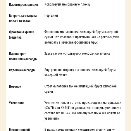
Парогидроизоляция
Используем мембранную пленку
Ветро-влагозащита
Пергамин
пола 1-го этажа
Фронтоны крыши
Фронтоны мы зашиваем имитацией бруса камерной
(отделка)
сушки. Это красиво и практично. Мы не рекомендуем
выбирать в качестве фронтонов брус.
Пароветро-
Здесь так же используется мембранная пленка
изоляция мансарды
Отделка мансарды
Внутреннюю отделку выполняем имитацией бруса
камерной сушки
Потолок
Отделка потолка так же имитацией бруса камерной
сушки
Утепление
Утепление пола и потолка производится материалами
ISOVER или KNAUF по умолчанию, толщина утеплителя
составляет 100 мм. По Вашему желанию мы можем ее
увеличить.
Межвенцовый
В пазах между венцами укладываем утеплитель —