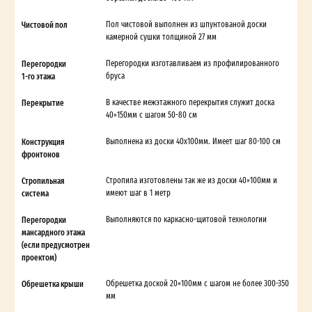
Чистовой пол
Пол чистовой выполнен из шпунтованой доски
камерной сушки толщиной 27 мм
Перегородки
Перегородки изготавливаем из профилированного
1-го этажа
бруса
Перекрытие
В качестве межэтажного перекрытия служит доска
40×150мм с шагом 50-80 см
Конструкция
Выполнена из доски 40х100мм. Имеет шаг 80-100 см
фронтонов
Стропильная
Стропила изготовлены так же из доски 40×100мм и
система
имеют шаг в 1 метр
Перегородки
Выполняются по каркасно-щитовой технологии
мансардного этажа
(если предусмотрен
проектом)
Обрешетка крыши
Обрешетка доской 20×100мм с шагом не более 300-350
мм