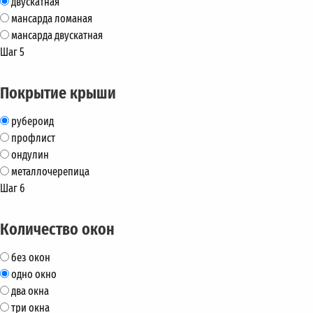
двускатная
мансарда ломаная
мансарда двускатная
Шаг 5
Покрытие крыши
рубероид
профлист
ондулин
металлочерепица
Шаг 6
Количество окон
без окон
одно окно
два окна
три окна