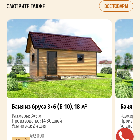
СМОТРИТЕ ТАКЖЕ
ВСЕ ТОВАРЫ
Баня из бруса 3×6 (Б-10), 18 м²
Баня из 
Размеры: 3×6 м
Размеры: 
Производство: 14-30 дней
Производс
Установка: 2-4 дня
Установка:
492 000
2
2