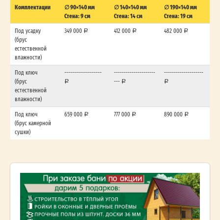
Комплектации
∅ 90×140 мм
∅ 140×140 мм
∅ 190×140 мм
Стена: 9 см
Стена: 14 см
Стена: 19 см
Под усадку
349 000
412 000
482 000
(брус
естественной
влажности)
Под ключ
-------------------
---------------------
--------------------
(брус
---
естественной
влажности)
Под ключ
659 000
777 000
890 000
(брус камерной
сушки)