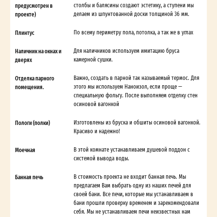
предусмотрен в
столбы и балясины создают эстетику, а ступени мы
проекте)
делаем из шпунтованной доски толщиной 36 мм.
Плинтус
По всему периметру пола, потолка, а так же в углах
Наличник на окнах и
Для наличников используем имитацию бруса
дверях
камерной сушки.
Отделка парного
Важно, создать в парной так называемый термос. Для
помещения.
этого мы используем Наноизол, если проще —
специальную фольгу. После выполняем отделку стен
осиновой вагонкой
Пологи (полки)
Изготовлены из бруска и обшиты осиновой вагонкой.
Красиво и надежно!
Моечная
В этой комнате устанавливаем душевой поддон с
системой вывода воды.
Банная печь
В стоимость проекта не входит банная печь. Мы
предлагаем Вам выбрать одну из наших печей для
своей бани. Все печи, которые мы устанавливаем в
бани прошли проверку временем и зарекомендовали
себя. Мы не устанавливаем печи неизвестных нам