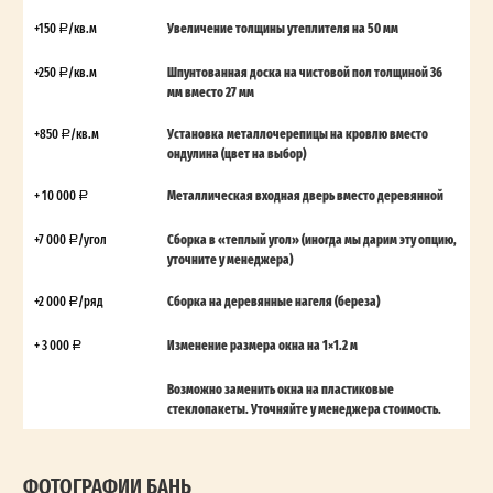
+150
/кв.м
Увеличение толщины утеплителя на 50 мм
+250
/кв.м
Шпунтованная доска на чистовой пол толщиной 36
мм вместо 27 мм
+850
/кв.м
Установка металлочерепицы на кровлю вместо
ондулина (цвет на выбор)
+ 10 000
Металлическая входная дверь вместо деревянной
+7 000
/угол
Сборка в «теплый угол» (иногда мы дарим эту опцию,
уточните у менеджера)
+2 000
/ряд
Сборка на деревянные нагеля (береза)
+ 3 000
Изменение размера окна на 1×1.2 м
Возможно заменить окна на пластиковые
стеклопакеты. Уточняйте у менеджера стоимость.
ФОТОГРАФИИ БАНЬ