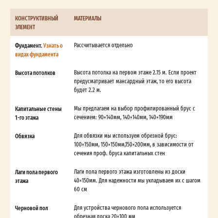
КОНСТРУКТИВНЫЙ
МАТЕРИАЛЫ
ЭЛЕМЕНТ
Фундамент.
Узнать о
Рассчитывается отдельно
видах фундамента
Высота потолков
Высота потолка на первом этаже 2.15 м. Если проект
предусматривает мансардный этаж, то его высота
будет 2.2 м.
Капитальные стены
Мы предлагаем на выбор профилированный брус с
1-го этажа
сечением: 90×140мм, 140×140мм, 140×190мм
Обвязка
Для обвязки мы используем обрезной брус:
100×150мм, 150×150мм,150×200мм, в зависимости от
сечения проф. бруса капитальных стен
Лаги пола первого
Лаги пола первого этажа изготовлены из доски
этажа
40×150мм. Для надежности мы укладываем их с шагом
60 см
Черновой пол
Для устройства чернового пола используется
обрезная доска 20×100 мм