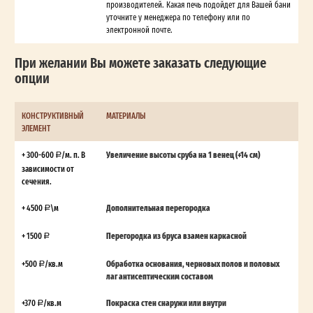
производителей. Какая печь подойдет для Вашей бани
уточните у менеджера по телефону или по
электронной почте.
При желании Вы можете заказать следующие
опции
КОНСТРУКТИВНЫЙ
МАТЕРИАЛЫ
ЭЛЕМЕНТ
+ 300-600
/м. п. В
Увеличение высоты сруба на 1 венец (+14 см)
зависимости от
сечения.
+ 4500
\м
Дополнительная перегородка
+ 1500
Перегородка из бруса взамен каркасной
+500
/кв.м
Обработка основания, черновых полов и половых
лаг антисептическим составом
+370
/кв.м
Покраска стен снаружи или внутри