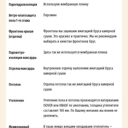
Парогидроизоляция
Используем мембранную пленку
Ветро-влагозащита
Пергамин
пола 1-го этажа
Фронтоны крыши
Фронтоны мы зашиваем имитацией бруса камерной
(отделка)
сушки. Это красиво и практично. Мы не рекомендуем
выбирать в качестве фронтонов брус.
Пароветро-
Здесь так же используется мембранная пленка
изоляция мансарды
Отделка мансарды
Внутреннюю отделку выполняем имитацией бруса
камерной сушки
Потолок
Отделка потолка так же имитацией бруса камерной
сушки
Утепление
Утепление пола и потолка производится материалами
ISOVER или KNAUF по умолчанию, толщина утеплителя
составляет 100 мм. По Вашему желанию мы можем ее
увеличить.
Межвенцовый
В пазах между венцами укладываем утеплитель —