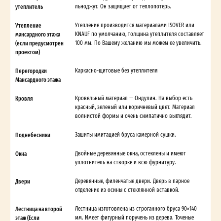
утеплитель
льноджут. Он защищает от теплопотерь.
Утепление
Утепление производится материалами ISOVER или
мансардного этажа
KNAUF по умолчанию, толщина утеплителя составляет
(если предусмотрен
100 мм. По Вашему желанию мы можем ее увеличить.
проектом)
Перегородки
Каркасно-щитовые без утеплителя
Мансардного этажа
Кровля
Кровельный материал — Ондулин. На выбор есть
красный, зеленый или коричневый цвет. Материал
волнистой формы и очень симпатично выглядит.
Поднебесники
Зашиты имитацией бруса камерной сушки.
Окна
Двойные деревянные окна, остеклены и имеют
уплотнитель на створке и всю фурнитуру.
Двери
Деревянные, филенчатые двери. Дверь в парное
отделение из осины с стеклянной вставкой.
Лестница на второй
Лестница изготовлена из строганного бруса 90×140
этаж (Если
мм. Имеет фигурный поручень из дерева. Точеные