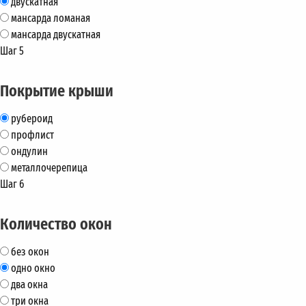
двускатная
мансарда ломаная
мансарда двускатная
Шаг 5
Покрытие крыши
рубероид
профлист
ондулин
металлочерепица
Шаг 6
Количество окон
без окон
одно окно
два окна
три окна