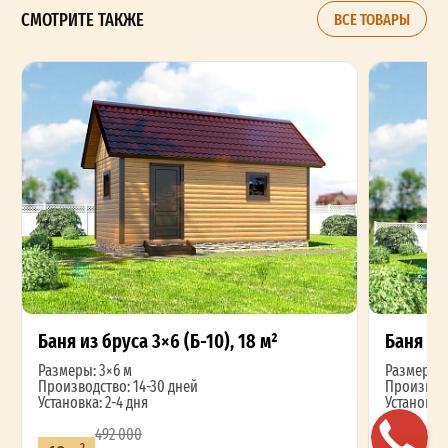
СМОТРИТЕ ТАКЖЕ
ВСЕ ТОВАРЫ
Баня из бруса 3×6 (Б-10), 18 м²
Баня из 
Размеры: 3×6 м
Размеры: 
Производство: 14-30 дней
Производс
Установка: 2-4 дня
Установка:
492 000
2
2