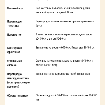
Чистовой пол
Пол чистовой выполнен из шпунтованой доски
камерной сушки толщиной 27 мм
Перегородки
Перегородки изготавливаем из профилированного
1-го этажа
бруса
Перекрытие
В качестве межэтажного перекрытия служит доска
40×150мм с шагом 50-80 см
Конструкция
Выполнена из доски 40х100мм. Имеет шаг 80-100 см
фронтонов
Стропильная
Стропила изготовлены так же из доски 40×100мм и
система
имеют шаг в 1 метр
Перегородки
Выполняются по каркасно-щитовой технологии
мансардного этажа
(если предусмотрен
проектом)
Обрешетка крыши
Обрешетка доской 20×100мм с шагом не более 300-350
мм