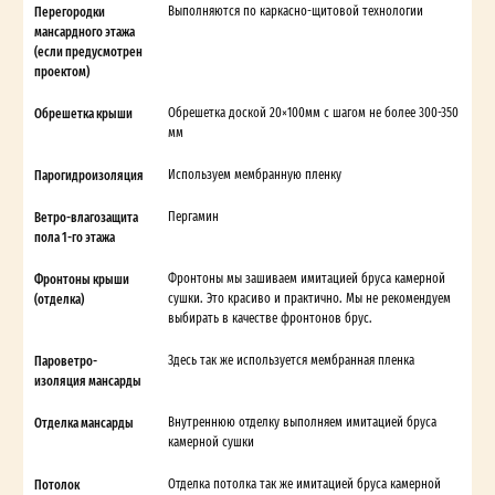
Перегородки
Выполняются по каркасно-щитовой технологии
мансардного этажа
(если предусмотрен
проектом)
Обрешетка крыши
Обрешетка доской 20×100мм с шагом не более 300-350
мм
Парогидроизоляция
Используем мембранную пленку
Ветро-влагозащита
Пергамин
пола 1-го этажа
Фронтоны крыши
Фронтоны мы зашиваем имитацией бруса камерной
(отделка)
сушки. Это красиво и практично. Мы не рекомендуем
выбирать в качестве фронтонов брус.
Пароветро-
Здесь так же используется мембранная пленка
изоляция мансарды
Отделка мансарды
Внутреннюю отделку выполняем имитацией бруса
камерной сушки
Потолок
Отделка потолка так же имитацией бруса камерной