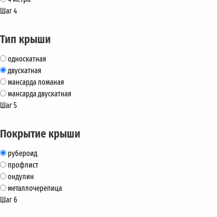
Шаг 4
Тип крыши
односкатная
двускатная
мансарда ломаная
мансарда двускатная
Шаг 5
Покрытие крыши
рубероид
профлист
ондулин
металлочерепица
Шаг 6