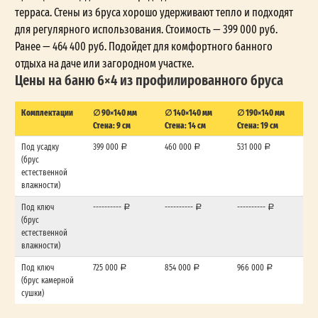
терраса. Стены из бруса хорошо удерживают тепло и подходят
для регулярного использования. Стоимость — 399 000 руб.
Ранее — 464 400 руб. Подойдет для комфортного банного
отдыха на даче или загородном участке.
Цены на баню 6×4 из профилированного бруса
Комплектации
∅ 90×140 мм
∅ 140×140 мм
∅ 190×140 мм
Стена: 9 см
Стена: 14 см
Стена: 19 см
Под усадку
399 000
460 000
531 000
(брус
естественной
влажности)
Под ключ
----------
----------
----------
(брус
естественной
влажности)
Под ключ
725 000
854 000
966 000
(брус камерной
сушки)