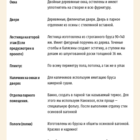
Окна
Двойные деревянные окна, остеклены и имеют
уплотнитель на створке и всю фурнитуру.
Двери
Деревянные, филенчатые двери. Дверь в парное
отделение из осины с стеклянной вставкой.
Лестница на второй
Лестница изготовлена из строганного бруса 90×140
этаж (Если
мм. Имеет фигурный поручень из дерева. Точеные
предусмотрен в
столбы и балясины создают эстетику, а ступени мы
проекте)
делаем из шпунтованной доски толщиной 36 мм.
Плинтус
По всему периметру пола, потолка, а так же в углах
Наличник на окнах и
Для наличников используем имитацию бруса
дверях
камерной сушки.
Отделка парного
Важно, создать в парной так называемый термос. Для
помещения.
этого мы используем Наноизол, если проще —
специальную фольгу. После выполняем отделку стен
осиновой вагонкой
Пологи (полки)
Изготовлены из бруска и обшиты осиновой вагонкой.
Красиво и надежно!