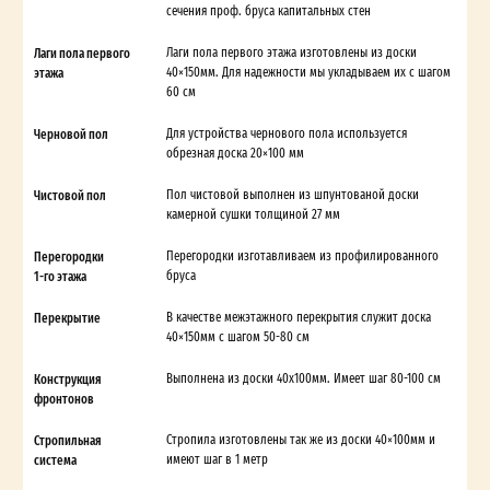
сечения проф. бруса капитальных стен
Лаги пола первого
Лаги пола первого этажа изготовлены из доски
этажа
40×150мм. Для надежности мы укладываем их с шагом
60 см
Черновой пол
Для устройства чернового пола используется
обрезная доска 20×100 мм
Чистовой пол
Пол чистовой выполнен из шпунтованой доски
камерной сушки толщиной 27 мм
Перегородки
Перегородки изготавливаем из профилированного
1-го этажа
бруса
Перекрытие
В качестве межэтажного перекрытия служит доска
40×150мм с шагом 50-80 см
Конструкция
Выполнена из доски 40х100мм. Имеет шаг 80-100 см
фронтонов
Стропильная
Стропила изготовлены так же из доски 40×100мм и
система
имеют шаг в 1 метр