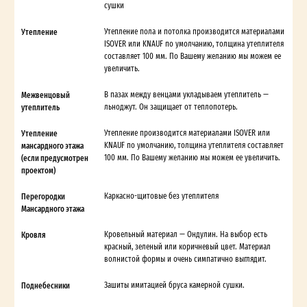
сушки
Утепление
Утепление пола и потолка производится материалами
ISOVER или KNAUF по умолчанию, толщина утеплителя
составляет 100 мм. По Вашему желанию мы можем ее
увеличить.
Межвенцовый
В пазах между венцами укладываем утеплитель —
утеплитель
льноджут. Он защищает от теплопотерь.
Утепление
Утепление производится материалами ISOVER или
мансардного этажа
KNAUF по умолчанию, толщина утеплителя составляет
(если предусмотрен
100 мм. По Вашему желанию мы можем ее увеличить.
проектом)
Перегородки
Каркасно-щитовые без утеплителя
Мансардного этажа
Кровля
Кровельный материал — Ондулин. На выбор есть
красный, зеленый или коричневый цвет. Материал
волнистой формы и очень симпатично выглядит.
Поднебесники
Зашиты имитацией бруса камерной сушки.