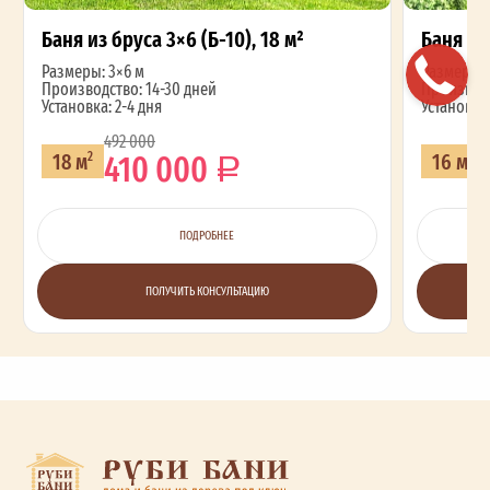
Баня из бруса 3×6 (Б-10), 18 м²
Баня из 
Размеры: 3×6 м
Размеры: 
Производство: 14-30 дней
Производс
Установка: 2-4 дня
Установка:
492 000
410 000
18 м
16 м
2
2
ПОДРОБНЕЕ
ПОЛУЧИТЬ КОНСУЛЬТАЦИЮ