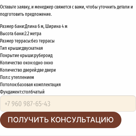
Оставьте заявку, и менеджер свяжется с вами, чтобы уточнить детали и
подготовить предложение.
Размер бани:
Длина 6 м, Ширина 4 м
Высота бани:
2.2 метра
Размер террасы:
без террасы
Тип крыши:
двускатная
Покрытие крыши:
рубероид
Количество окон:
одно окно
Количество дверей:
две двери
Пол:
с утеплением
Потолок:
базовая комплектация
Фундамент:
столбчатый
ПОЛУЧИТЬ КОНСУЛЬТАЦИЮ