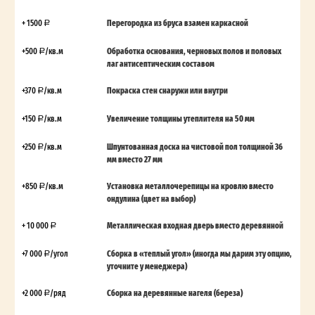
+ 1500
Перегородка из бруса взамен каркасной
+500
/кв.м
Обработка основания, черновых полов и половых
лаг антисептическим составом
+370
/кв.м
Покраска стен снаружи или внутри
+150
/кв.м
Увеличение толщины утеплителя на 50 мм
+250
/кв.м
Шпунтованная доска на чистовой пол толщиной 36
мм вместо 27 мм
+850
/кв.м
Установка металлочерепицы на кровлю вместо
ондулина (цвет на выбор)
+ 10 000
Металлическая входная дверь вместо деревянной
+7 000
/угол
Сборка в «теплый угол» (иногда мы дарим эту опцию,
уточните у менеджера)
+2 000
/ряд
Сборка на деревянные нагеля (береза)