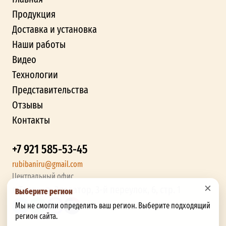
Продукция
Доставка и установка
Наши работы
Видео
Технологии
Представительства
Отзывы
Контакты
+7 921 585-53-45
rubibaniru@gmail.com
Центральный офис
×
г. Тверь, п. Элеватор, 3-й переулок, 6, стр. 1
Выберите регион
Мы не смогли определить ваш регион. Выберите подходящий
регион сайта.