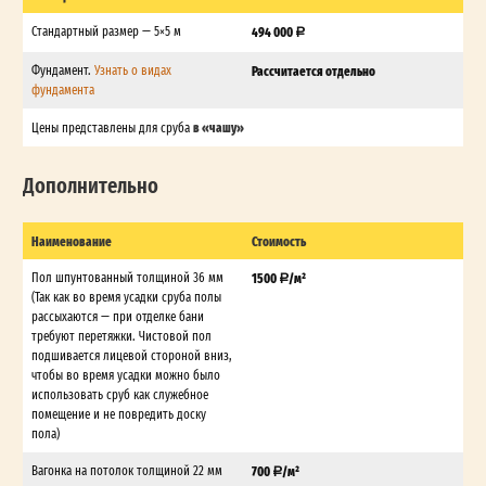
Стандартный размер — 5×5 м
494 000
Фундамент.
Узнать о видах
Рассчитается отдельно
фундамента
в «чашу»
Цены представлены для сруба
Дополнительно
Наименование
Стоимость
Пол шпунтованный толщиной 36 мм
1500
/м²
(Так как во время усадки сруба полы
рассыхаются — при отделке бани
требуют перетяжки. Чистовой пол
подшивается лицевой стороной вниз,
чтобы во время усадки можно было
использовать сруб как служебное
помещение и не повредить доску
пола)
Вагонка на потолок толщиной 22 мм
700
/м²