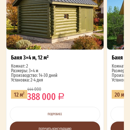
Баня 3×4 м, 12 м²
Баня 4×
Комнат: 2
Комнат: 2
Размеры: 3×4 м
Размеры: 
Производство: 14-30 дней
Производс
Установка: 2-4 дня
Установка:
444 000
388 000
12 м
20 м
2
2
ПОДРОБНЕЕ
ПОЛУЧИТЬ КОНСУЛЬТАЦИЮ